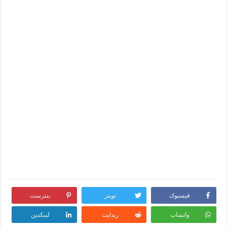
فيسبوك
تويتر
بنترست
واتساب
ريدايت
لينكدين