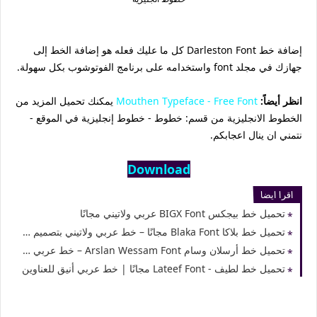
إضافة خط Darleston Font كل ما عليك فعله هو إضافة الخط إلى
جهازك في مجلد font واستخدامه على برنامج الفوتوشوب بكل سهولة.
انظر أيضاً:
Mouthen Typeface - Free Font
يمكنك تحميل المزيد من
الخطوط الانجليزية من قسم: خطوط - خطوط إنجليزية في الموقع -
نتمني ان ينال اعجابكم.
Download
اقرا ايضا
تحميل خط بيجكس BIGX Font عربي ولاتيني مجانًا
تحميل خط بلاكا Blaka Font مجانًا – خط عربي ولاتيني بتصميم عصري
تحميل خط أرسلان وسام Arslan Wessam Font – خط عربي يدوي للتصميم
تحميل خط لطيف - Lateef Font مجانًا | خط عربي أنيق للعناوين