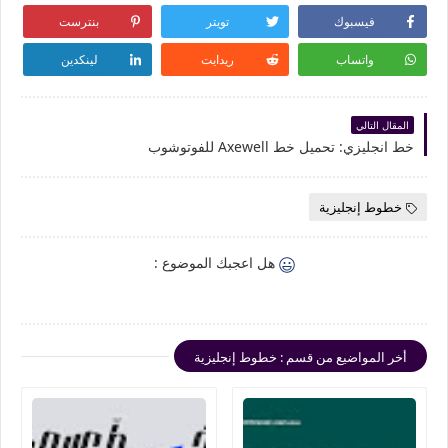
فيسبوك
تويتر
بنترست
واتساب
ريدايت
لينكدين
المقال التالي
خط انجليزي: تحميل خط Axewell للفوتوشوب
خطوط إنجليزية
هل اعجبك الموضوع :
أخر المواضيع من قسم : خطوط إنجليزية