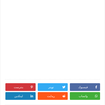
فيسبوك
تويتر
بنترست
واتساب
ريدايت
لينكدين