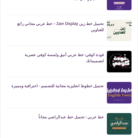
تحميل خط زين Zain Display – خط عربي مجاني رائع
للعناوين
فودة كوفي: خط عربي أنيق ولمسة كوفي عصرية
لتصميماتك
تحميل خطوط انجليزية مجانية للتصميم - احترافية ومميزة
خط عربي : تحميل خط عبدالراضي مجاناً