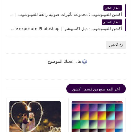
المقال التالي
أكشن للفوتوشوب : مجموعة تأثيرات ضوئية رائعة للفوتوشوب | photoshop light effect
المقال السابق
أكشن للفوتوشوب - دبل اكسبوشر | Action double exposure Photoshop
أكشن
هل اعجبك الموضوع :
أخر المواضيع من قسم : أكشن