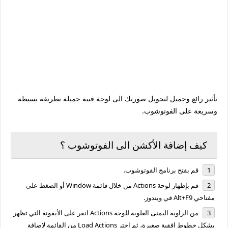
تأثير رائع وجميل لتحويل صورتك الى لوحة فنية جميلة بطريقة بسيطة
وسريعة على الفوتوشوب.
كيف إضافة الأكشن الى الفوتوشوب ؟
قم بفتح برنامج الفوتوشوب.
قم بإظهار لوحة Actions من خلال قائمة Window أو الضغط على
مفتاحي Alt+F9 في ويندوز.
من الزاوية اليمنى العلوية للوحة Actions انقر على الأيقونة التي تظهر
بشكل خطوط افقية صغيرة، ثم اختر Load Actions من القائمة لإضافة