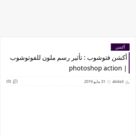
أكشن
أكشن فتوشوب : تأثير رسم ملون للفوتوشوب
| photoshop action
(0)
abda3
31 مايو 2019